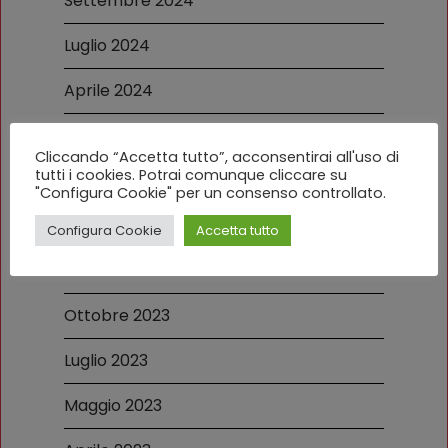
Settembre 2024
Luglio 2024
Aprile 2024
Marzo 2024
Cliccando “Accetta tutto”, acconsentirai all'uso di
tutti i cookies. Potrai comunque cliccare su
Febbraio 2024
"Configura Cookie" per un consenso controllato.
Dicembre 2023
Configura Cookie
Accetta tutto
Novembre 2023
Ottobre 2023
Luglio 2023
Maggio 2023