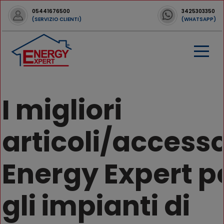
05441676500
3425303350
(SERVIZIO CLIENTI)
(WHATSAPP)
I migliori
articoli/accesso
Energy Expert p
gli impianti di