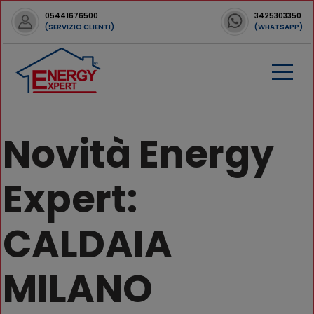
05441676500
3425303350
(SERVIZIO CLIENTI)
(WHATSAPP)
Novità Energy
Expert:
CALDAIA
MILANO