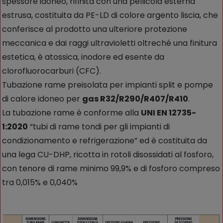
spessore idoneo, rifinita con una pellicola esterna
estrusa, costituita da PE-LD di colore argento liscia, che
conferisce al prodotto una ulteriore protezione
meccanica e dai raggi ultravioletti oltreché una finitura
estetica, è atossica, inodore ed esente da
clorofluorocarburi (CFC).
Tubazione rame preisolata per impianti split e pompe
di calore idoneo per
gas R32/R290/R407/R410
.
La tubazione rame è conforme alla
UNI EN 12735-
1:2020
“tubi di rame tondi per gli impianti di
condizionamento e refrigerazione” ed è costituita da
una lega CU-DHP, ricotta in rotoli disossidati al fosforo,
con tenore di rame minimo 99,9% e di fosforo compreso
tra 0,015% e 0,040%