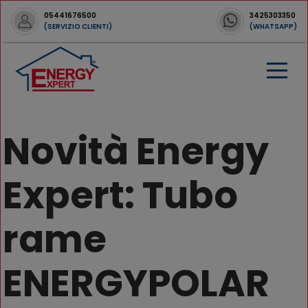
05441676500
3425303350
(SERVIZIO CLIENTI)
(WHATSAPP)
Novità Energy
Expert: Tubo
rame
ENERGYPOLAR