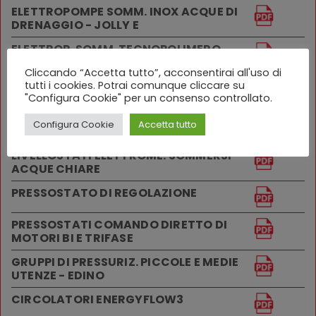
ELETTROPOMPE SOMM. INOX ACQUE DI
DRENAGGIO - JOLLY E
ELETTROP. SOMM. TECNOPOLIMERO
ACQUE DI DREN. - EDROP
Cliccando “Accetta tutto”, acconsentirai all'uso di
REGOLATORI DI PRESSIONE
tutti i cookies. Potrai comunque cliccare su
"Configura Cookie" per un consenso controllato.
EDINO - CONVERTITORI DI FREQUENZA
Configura Cookie
Accetta tutto
MONOFASE
LIVELLOSTATI ELETTROME. SOMMERSI
ACQUE CHIARE
PRESSOSTATO DI REGOLAZIONE
PRESSOSTATI COMANDO DIRETTO DI
MOTORI BI E TRIFASE
GRUPPI DI PRESSURIZ. PICCOLE E MEDIE
UTENZE - EDINO
CIRCOLATORI ENERGYFLOW3