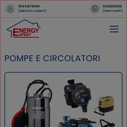
05441676500
3425303350
(SERVIZIO CLIENTI)
(WHATSAPP)
POMPE E CIRCOLATORI