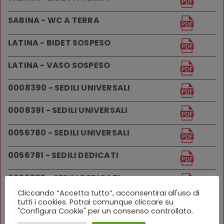
SABINA - WC A TERRA
LATINA - BIDET SOSPESO
LATINA - VASO SOSPESO
0008390 - SEDILI UNIVERSALI
0008391 - SEDILI UNIVERSALI
0056780 - SEDILI UNIVERSALI
0056781 - SEDILI DEDICATI
0056785 - SEDILI DEDICATI
Cliccando “Accetta tutto”, acconsentirai all'uso di
BABY LAVABO
tutti i cookies. Potrai comunque cliccare su
"Configura Cookie" per un consenso controllato.
VASO BABY A TERRA