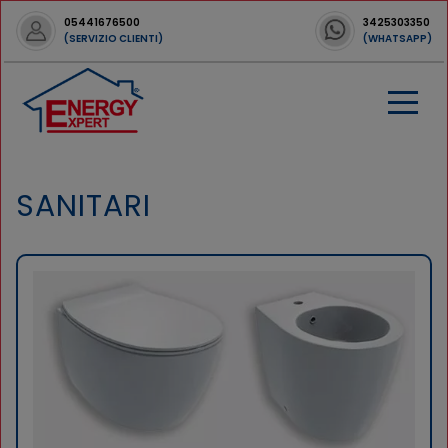
05441676500
3425303350
(SERVIZIO CLIENTI)
(WHATSAPP)
SANITARI