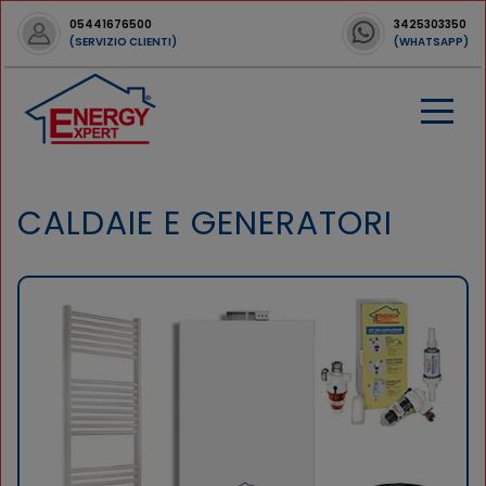
05441676500
3425303350
(SERVIZIO CLIENTI)
(WHATSAPP)
CALDAIE E GENERATORI